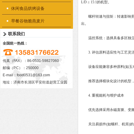
L/D ≥ 15:1‌的机型。
休闲食品烘烤设备
螺杆转速与扭矩‌：转速影响剪切强度
早餐谷物脆燕麦片
出。
联系我们
温控系统‌：选择具备‌多区独立
全国统一热线：
3. ‌评估原料适应性与工艺灵活
传真（FAX）：86-0531-59827060
设备应能兼容多种原料(如玉米
邮编（P.C）：250000
E-mail：
food0531@163.com
推荐选择‌模块化设计‌的机型
地址：济南市长清区平安街道赵营工业园
4. ‌重视能耗与维护成本‌
优先选择采用‌永磁直驱、变频控制‌
关注易损件(如螺杆、机筒)的