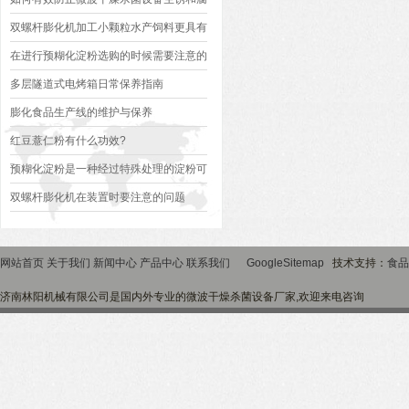
蚀
双螺杆膨化机加工小颗粒水产饲料更具有
优势
在进行预糊化淀粉选购的时候需要注意的
问题
多层隧道式电烤箱日常保养指南
膨化食品生产线的维护与保养
红豆薏仁粉有什么功效?
预糊化淀粉是一种经过特殊处理的淀粉可
以在冷水中迅速溶解和增稠
双螺杆膨化机在装置时要注意的问题
网站首页
关于我们
新闻中心
产品中心
联系我们
GoogleSitemap
技术支持：
食品
济南林阳机械有限公司是国内外专业的微波干燥杀菌设备厂家,欢迎来电咨询