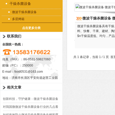
干燥杀菌设备
微波干燥杀菌设备
微波干燥杀菌设备 
多层烤箱
微波干燥杀菌设备具有干燥
点击更多分类
料、快餐、干果、建材、陶瓷
联系我们
$n干燥温度低、均匀，产
全国统一热线：
共 1 条记录，当前 1 / 1 
传真（FAX）：86-0531-59827060
邮编（P.C）：250000
E-mail：
food0531@163.com
地址：济南市长清区平安街道赵营工业园
相关文章
创新科技，守护健康：微波干燥杀菌设备
为食品行业注入新活力
对我国微微波干燥杀菌设备行业的几点看
法
如何有效防止微波干燥杀菌设备生锈和腐