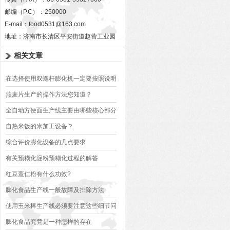
邮编（P.C）：250000
E-mail：
food0531@163.com
地址：济南市长清区平安街道赵营工业园
相关文章
在选择使用双螺杆膨化机一定要按照说明
书运用正确的操作方法
燕麦片生产的操作方法您知道？
全自动方便面生产线主要由哪些核心部分
组成？
自热米饭的米加工设备？
综合评价膨化设备的几点要求
有关预糊化淀粉预糊化过程的解答
红豆薏仁粉有什么功效?
膨化食品生产线一般故障及排除方法
使用玉米棒生产线必须要注意这些细节问
题
膨化食品究竟是一种怎样的存在