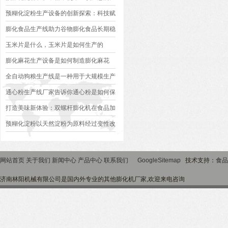
个问题
预糊化淀粉生产设备的创新探索：科技赋
能，高效生产
膨化食品生产线助力谷物膨化食品长期稳
定增长
玉米片是什么，玉米片是如何生产的
膨化麻花生产设备是如何制造膨化麻花
的？
全自动狗粮生产线是一种用于大规模生产
狗粮的设备系统
通心粉生产线厂家告诉你通心粉是如何保
存的
打造美味新体验：双螺杆膨化机在食品加
工中的应用
预糊化淀粉以天然淀粉为原料经过变性改
良而成
网站首页
关于我们
新闻中心
产品中心
联系我们
GoogleSitemap
技术支持：
食品
济南林阳机械有限公司是国内外专业的其他膨化机厂家,欢迎来电咨询