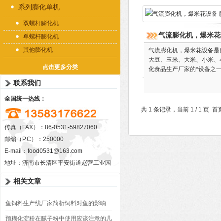
系列膨化单机
双螺杆膨化机
气流膨化机，爆米花
单螺杆膨化机
其他膨化机
气流膨化机，爆米花设备​
大豆、玉米、大米、小米、
点击更多分类
化食品生产厂家的*设备之
联系我们
全国统一热线：
共 1 条记录，当前 1 / 1 
传真（FAX）：86-0531-59827060
邮编（P.C）：250000
E-mail：
food0531@163.com
地址：济南市长清区平安街道赵营工业园
相关文章
鱼饲料生产线厂家简析饲料对鱼的影响
预糊化淀粉在腻子粉中使用应该注意的几