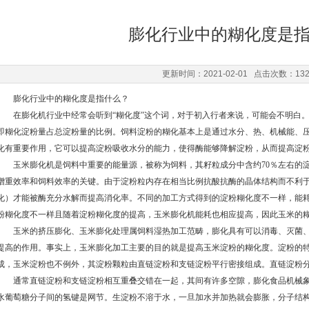
膨化行业中的糊化度是
更新时间：2021-02-01 点击次数：13
膨化行业中的糊化度是指什么？
在膨化机行业中经常会听到“糊化度”这个词，对于初入行者来说，可能会不明白。
即糊化淀粉量占总淀粉量的比例。饲料淀粉的糊化基本上是通过水分、热、机械能、
化有重要作用，它可以提高淀粉吸收水分的能力，使得酶能够降解淀粉，从而提高淀
玉米膨化机是饲料中重要的能量源，被称为饲料，其籽粒成分中含约70％左右的淀
增重效率和饲料效率的关键。由于淀粉粒内存在相当比例抗酸抗酶的晶体结构而不利
化）才能被酶充分水解而提高消化率。不同的加工方式得到的淀粉糊化度不一样，能
粉糊化度不一样且随着淀粉糊化度的提高，玉米膨化机能耗也相应提高，因此玉米的
玉米的挤压膨化、玉米膨化处理属饲料湿热加工范畴，膨化具有可以消毒、灭菌、
提高的作用。事实上，玉米膨化加工主要的目的就是提高玉米淀粉的糊化度。淀粉的
成，玉米淀粉也不例外，其淀粉颗粒由直链淀粉和支链淀粉平行密接组成。直链淀粉
通常直链淀粉和支链淀粉相互重叠交错在一起，其间有许多空隙，膨化食品机械象
水葡萄糖分子间的氢键是网节。生淀粉不溶于水，一旦加水并加热就会膨胀，分子结