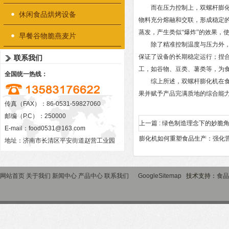
而在压力控制上，双螺杆膨化机
休闲食品烘烤设备
物料充分熔融和交联，形成稳定
蒸发，产生类似“爆炸”的效果，
早餐谷物脆燕麦片
除了精准控制温度与压力外，双
保证了设备的长期稳定运行；捏
联系我们
工，如谷物、豆类、薯类等，为
全国统一热线：
综上所述，双螺杆膨化机在食品
果并赋予产品完满质地的综合能
传真（FAX）：86-0531-59827060
邮编（P.C）：250000
上一篇 :
绿色制造理念下的妙脆
E-mail：
food0531@163.com
膨化机如何重塑食品生产：强化
地址：济南市长清区平安街道赵营工业园
网站首页
关于我们
新闻中心
产品中心
联系我们
GoogleSitemap
技术支持：
食品