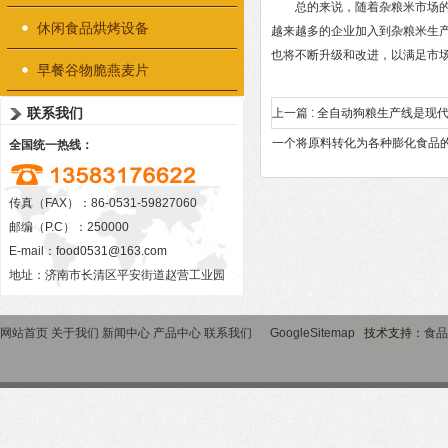
总的来说，随着杂粮米市场的不
休闲食品烘烤设备
越来越多的企业加入到杂粮米生
也将不断升级和改进，以满足市
早餐谷物脆燕麦片
联系我们
上一篇 :
全自动狗粮生产线是现
一个将原料转化为各种膨化食品
全国统一热线：
传真（FAX）：86-0531-59827060
邮编（P.C）：250000
E-mail：
food0531@163.com
地址：济南市长清区平安街道赵营工业园
网站首页
关于我们
新闻中心
产品中心
联系我们
GoogleSitemap
技术支持：
食品