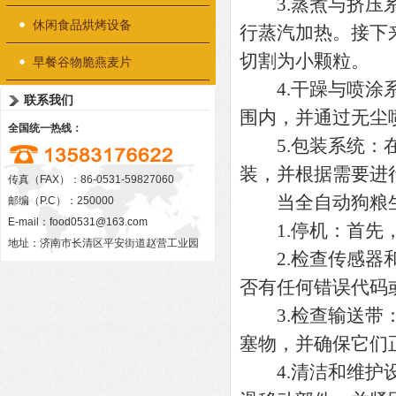
3.蒸煮与挤压系
休闲食品烘烤设备
行蒸汽加热。接下
切割为小颗粒。
早餐谷物脆燕麦片
4.干躁与喷涂系
联系我们
围内，并通过无尘
全国统一热线：
5.包装系统：在
装，并根据需要进
传真（FAX）：86-0531-59827060
当全自动狗粮生
邮编（P.C）：250000
E-mail：
food0531@163.com
1.停机：首先，
地址：济南市长清区平安街道赵营工业园
2.检查传感器和
否有任何错误代码
3.检查输送带：
塞物，并确保它们
4.清洁和维护设