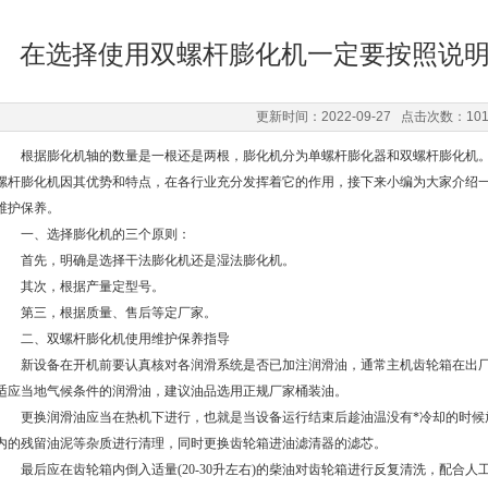
在选择使用双螺杆膨化机一定要按照说
更新时间：2022-09-27 点击次数：10
根据膨化机轴的数量是一根还是两根，膨化机分为单螺杆膨化器和双螺杆膨化机。
螺杆膨化机因其优势和特点，在各行业充分发挥着它的作用，接下来小编为大家介绍
维护保养。
一、选择膨化机的三个原则：
首先，明确是选择干法膨化机还是湿法膨化机。
其次，根据产量定型号。
第三，根据质量、售后等定厂家。
二、双螺杆膨化机使用维护保养指导
新设备在开机前要认真核对各润滑系统是否已加注润滑油，通常主机齿轮箱在出厂
适应当地气候条件的润滑油，建议油品选用正规厂家桶装油。
更换润滑油应当在热机下进行，也就是当设备运行结束后趁油温没有*冷却的时候
内的残留油泥等杂质进行清理，同时更换齿轮箱进油滤清器的滤芯。
最后应在齿轮箱内倒入适量(20-30升左右)的柴油对齿轮箱进行反复清洗，配合人