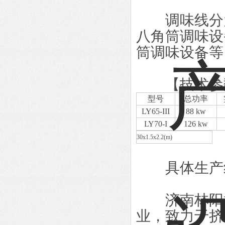
调味线分为
八角筒调味设
筒调味设备等
【技术参
型号
总功率
LY65-III
88 kw
LY70-I
126 kw
30x1.5x2.2(m)
具体生产线
济南林阳机
业，致力于挤