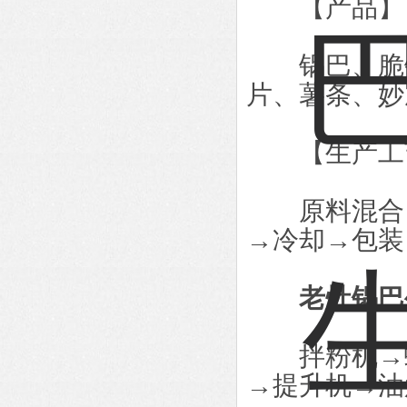
【产品】
锅巴、脆锅
片、薯条、妙
【生产工
原料混合→
→冷却→包装
老灶锅巴
拌粉机→螺
→提升机→油