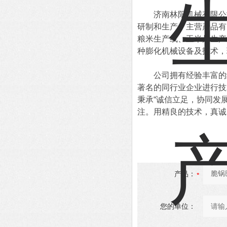
济南林阳机械有限公司
研制和生产。主营产品有
粮米生产线、玉米片生产
种膨化机械设备及技术，
公司拥有经验丰富的经
著名的同行业企业进行技
秉承“诚信立足，协同发
注。用精良的技术，真诚
产品：
您的单位：