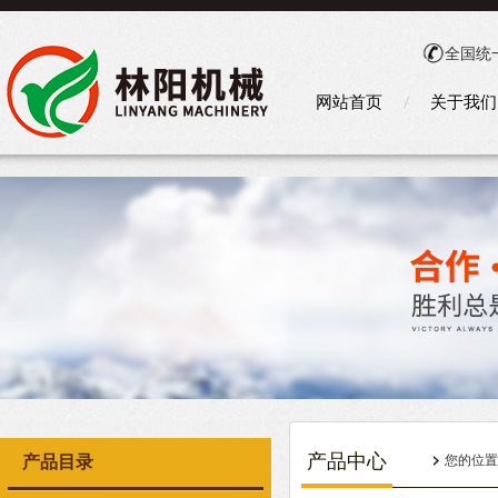
全国统
网站首页
关于我们
产品中心
产品目录
您的位置