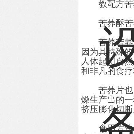
教配方苦荞
苦荞酥苦荞
苦荞苦荞集
因为其特殊的
人体起到自然
和非凡的食疗
苦荞片也叫
燥生产出的一
挤压膨化切断
食用方法：