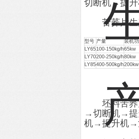
切断机→提升
苦荞片生产
型号
产量
装机功
LY65
100-150kg/h
65kw
LY70
200-250kg/h
80kw
LY85
400-500kg/h
200kw
坯料苦荞片
→切断机→提
机→提升机→