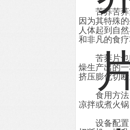
苦荞苦荞集
因为其特殊的
人体起到自然
和非凡的食疗
苦荞片也叫
燥生产出的一
挤压膨化切断
食用方法：
凉拌或煮火锅
设备配置：